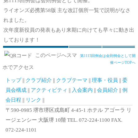
第1115回例会は会則例会として開催。
ライオンズ必携第58版 主な改訂個所一覧で説明がなさ
れました。
次年度新役員の発表もあり来期に向けても早々に動き出
しております！
このページへスマ
第1115回例会は会則例会として開
催ページTOPへ
ホでアクセス
トップ
||
クラブ紹介
||
クラブテーマ
||
理事・役員
||
委
員会構成
||
アクティビティ
||
入会案内
||
会員紹介
||
例
会日程
||
リンク
||
〒590-0985 堺市堺区戎島町 4-45-1 ホテル アゴーラ リ
ージェンシー 大阪堺 10階 TEL. 072-224-1100 FAX.
072-224-1101