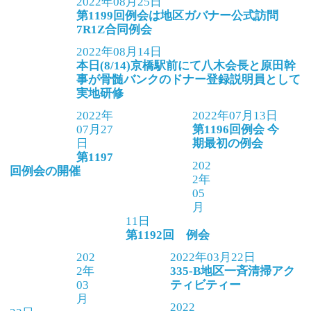
2022年08月25日
第1199回例会は地区ガバナー公式訪問
7R1Z合同例会
2022年08月14日
本日(8/14)京橋駅前にて八木会長と原田幹
事が骨髄バンクのドナー登録説明員として
実地研修
2022年
2022年07月13日
07月27
第1196回例会 今
日
期最初の例会
第1197
202
回例会の開催
2年
05
月
11日
第1192回 例会
202
2022年03月22日
2年
335-B地区一斉清掃アク
03
ティビティー
月
2022