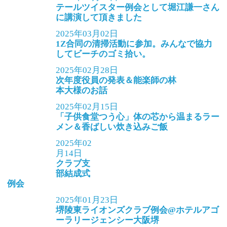
テールツイスター例会として堀江謙一さん
に講演して頂きました
2025年03月02日
1Z合同の清掃活動に参加。みんなで協力
してビーチのゴミ拾い。
2025年02月28日
次年度役員の発表＆能楽師の林
本大様のお話
2025年02月15日
「子供食堂つう心」体の芯から温まるラー
メン＆香ばしい炊き込みご飯
2025年02
月14日
クラブ支
部結成式
例会
2025年01月23日
堺陵東ライオンズクラブ例会@ホテルアゴ
ーラリージェンシー大阪堺