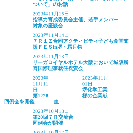
ついて」のお話
2023年11月15日
指導力育成委員会主催、若手メンバー
対象の座談会
2023年11月14日
７Ｒ１Ｚ合同アクティビティ子ども食堂支
援ＦＥＳin堺・霜月祭
2023年11月13日
リーガロイヤルホテル大阪において城阪勝
喜国際理事就任祝賀会
2023年
2023年11月
11月11
01日
日
堺化学工業
第1228
様の企業献
回例会を開催
血
2023年10月18日
第20回７Ｒ交流合
同例会が開催
2023年10月17日