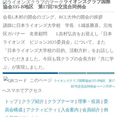
ライオンズクラブ国際
協会335-B地区 第17回7R交流合同例会
会長L木村の開会のゴング、RCL大仲の開会の挨拶
講師に日本ライオンズ大学校 学長 L城坂勝喜、元地
区ガバナー 名誉顧問 L吉村弘吉をお迎えし「日本
ライオンズ ビジョン2025委員会」について、また
「日本ライオンズ大学校の目的、活動方針」をお話しし
ていただきました。今回も我クラブの会長方針「共に学
ぶ」が実現しました。
このページ
ライオンズクラブ国際協会335-B地区 第17
回7R交流合同例会ページTOPへ
へスマホでアクセス
トップ
||
クラブ紹介
||
クラブテーマ
||
理事・役員
||
委
員会構成
||
アクティビティ
||
入会案内
||
会員紹介
||
例