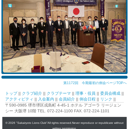
第1172回 今期最初の例会ページTOPへ
トップ
||
クラブ紹介
||
クラブテーマ
||
理事・役員
||
委員会構成
||
アクティビティ
||
入会案内
||
会員紹介
||
例会日程
||
リンク
||
〒590-0985 堺市堺区戎島町 4-45-1 ホテル アゴーラ リージェン
シー 大阪堺 10階 TEL. 072-224-1100 FAX. 072-224-1101
© 2026 "Sakairyoto Lions Club"All rights reserved.Never reproduce or republicate without
written permission.