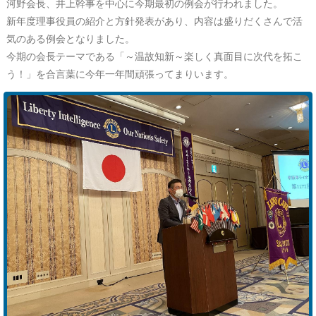
河野会長、井上幹事を中心に今期最初の例会が行われました。
新年度理事役員の紹介と方針発表があり、内容は盛りだくさんで活
気のある例会となりました。
今期の会長テーマである「～温故知新～楽しく真面目に次代を拓こ
う！」を合言葉に今年一年間頑張ってまりいます。