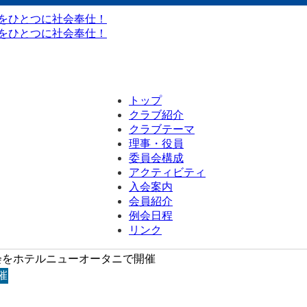
トップ
クラブ紹介
クラブテーマ
理事・役員
委員会構成
アクティビティ
入会案内
会員紹介
例会日程
リンク
例会をホテルニューオータニで開催
催