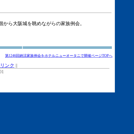
階から大阪城を眺めながらの家族例会。
第1246回納涼家族例会をホテルニューオータニで開催ページTOPへ
リンク
||
01