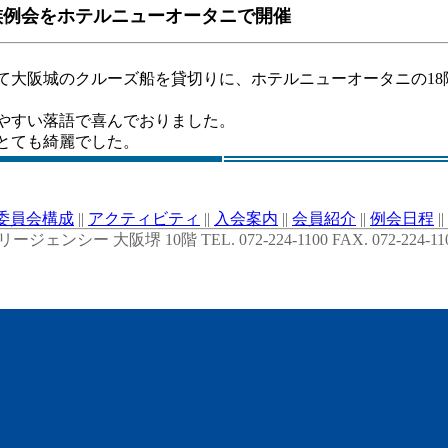
家族例会をホテルニューオータニで開催
て大阪城のクルーズ船を貸切りに、ホテルニューオータニの18
やすい落語で喜んでおりました。
とても綺麗でした。
委員会構成
||
アクティビティ
||
入会案内
||
会員紹介
||
例会日程
||
ェンシー 大阪堺 10階 TEL. 072-224-1100 FAX. 072-224-11
reproduce or republicate without written permission.