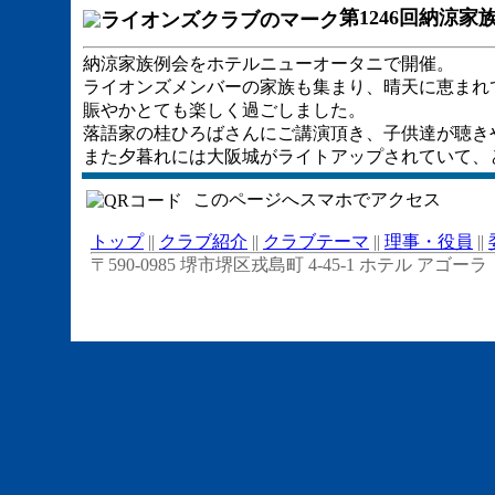
第1246回納涼
納涼家族例会をホテルニューオータニで開催。
ライオンズメンバーの家族も集まり、晴天に恵まれ
賑やかとても楽しく過ごしました。
落語家の桂ひろばさんにご講演頂き、子供達が聴き
また夕暮れには大阪城がライトアップされていて、
このページへスマホでアクセス
トップ
||
クラブ紹介
||
クラブテーマ
||
理事・役員
||
〒590-0985 堺市堺区戎島町 4-45-1 ホテル アゴーラ リージ
© 2026 "Sakairyoto Lions Club"All rights reserved.Never 